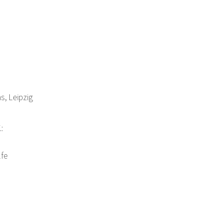
s, Leipzig
:
lfe